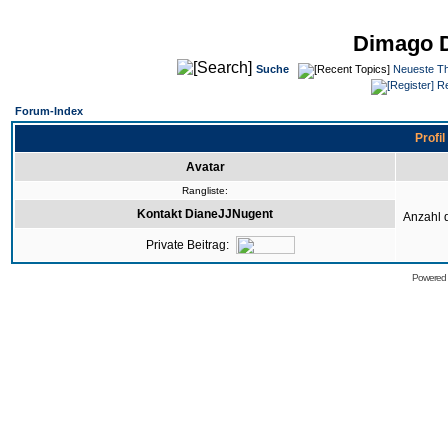
Dimago 
Suche
Neueste T
Re
Forum-Index
Profi
Avatar
Rangliste:
Kontakt DianeJJNugent
Anzahl 
Private Beitrag:
Powered