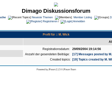
Dimago Diskussionsforum
uche
Neueste Themen
Member Listing
Z
Registrieren
/
Anmelden
Profil für :: M. Wick
Al
Registrationsdatum:
29/09/2004 19:14:56
Anzahl der gesendeten Beiträge:
[17] Messages posted by M
Created topics:
[19] Topics created by M. W
Powered by
JForum 2.1.5
©
JForum Team