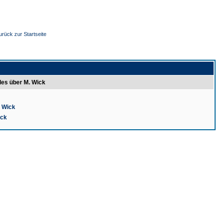
urück zur Startseite
les über M. Wick
. Wick
ick