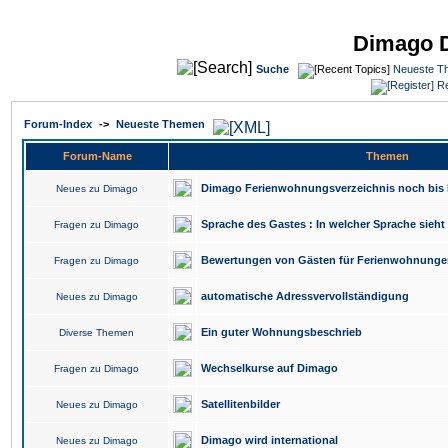
Dimago 
Suche
Neueste T
Re
Forum-Index
->
Neueste Themen
Forum-Name
Themen
Dimago Ferienwohnungsverzeichnis noch bis 
Neues zu Dimago
Sprache des Gastes : In welcher Sprache sieh
Fragen zu Dimago
Bewertungen von Gästen für Ferienwohnunge
Fragen zu Dimago
automatische Adressvervollständigung
Neues zu Dimago
Ein guter Wohnungsbeschrieb
Diverse Themen
Wechselkurse auf Dimago
Fragen zu Dimago
Satellitenbilder
Neues zu Dimago
Dimago wird international
Neues zu Dimago