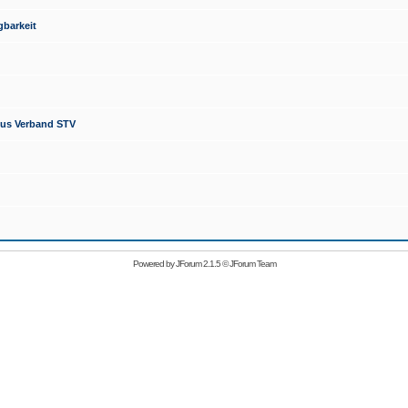
barkeit
mus Verband STV
Powered by
JForum 2.1.5
©
JForum Team