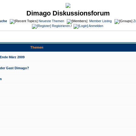
Dimago Diskussionsforum
uche
Neueste Themen
Member Listing
Z
Registrieren
/
Anmelden
Themen
Ende März 2009
t der Gast Dimago?
n