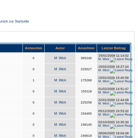
urück zur Startseite
Antworten
Autor
Ansichten
Letzter Beitrag
25/01/2009 11:14:02
M. Wick
0
395246
M. Wick
15/02/2006 16:27:24
M. Wick
0
225027
M. Wick
15/02/2006 15:40:58
M. Wick
1
175268
M. Wick
01/02/2006 14:51:47
M. Wick
0
155118
M. Wick
22/01/2006 12:44:08
M. Wick
0
225258
M. Wick
05/12/2005 10:53:32
M. Wick
0
154465
M. Wick
02/10/2005 10:30:34
M. Wick
0
158145
M. Wick
28/06/2005 18:04:49
M. Wick
0
156619
M. Wick