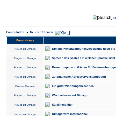
S
Forum-Index
->
Neueste Themen
Forum-Name
Dimago Ferienwohnungsverzeichnis noch bis 
Neues zu Dimago
Sprache des Gastes : In welcher Sprache sieh
Fragen zu Dimago
Bewertungen von Gästen für Ferienwohnunge
Fragen zu Dimago
automatische Adressvervollständigung
Neues zu Dimago
Ein guter Wohnungsbeschrieb
Diverse Themen
Wechselkurse auf Dimago
Fragen zu Dimago
Satellitenbilder
Neues zu Dimago
Dimago wird international
Neues zu Dimago