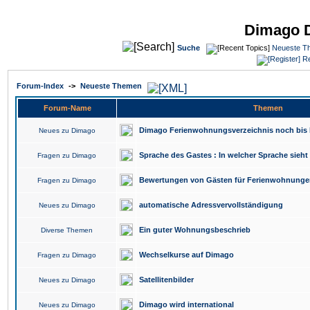
Dimago 
Suche
Neueste T
Re
Forum-Index
->
Neueste Themen
Forum-Name
Themen
Dimago Ferienwohnungsverzeichnis noch bis 
Neues zu Dimago
Sprache des Gastes : In welcher Sprache sieh
Fragen zu Dimago
Bewertungen von Gästen für Ferienwohnunge
Fragen zu Dimago
automatische Adressvervollständigung
Neues zu Dimago
Ein guter Wohnungsbeschrieb
Diverse Themen
Wechselkurse auf Dimago
Fragen zu Dimago
Satellitenbilder
Neues zu Dimago
Dimago wird international
Neues zu Dimago