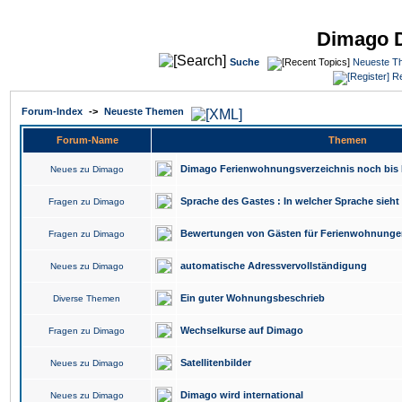
Dimago 
Suche
Neueste T
Re
Forum-Index
->
Neueste Themen
Forum-Name
Themen
Dimago Ferienwohnungsverzeichnis noch bis 
Neues zu Dimago
Sprache des Gastes : In welcher Sprache sieh
Fragen zu Dimago
Bewertungen von Gästen für Ferienwohnunge
Fragen zu Dimago
automatische Adressvervollständigung
Neues zu Dimago
Ein guter Wohnungsbeschrieb
Diverse Themen
Wechselkurse auf Dimago
Fragen zu Dimago
Satellitenbilder
Neues zu Dimago
Dimago wird international
Neues zu Dimago