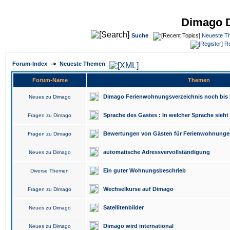
Dimago 
Suche
Neueste T
Re
Forum-Index
->
Neueste Themen
Forum-Name
Themen
Dimago Ferienwohnungsverzeichnis noch bis 
Neues zu Dimago
Sprache des Gastes : In welcher Sprache sieh
Fragen zu Dimago
Bewertungen von Gästen für Ferienwohnunge
Fragen zu Dimago
automatische Adressvervollständigung
Neues zu Dimago
Ein guter Wohnungsbeschrieb
Diverse Themen
Wechselkurse auf Dimago
Fragen zu Dimago
Satellitenbilder
Neues zu Dimago
Dimago wird international
Neues zu Dimago