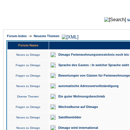
S
Forum-Index
->
Neueste Themen
Forum-Name
Dimago Ferienwohnungsverzeichnis noch bis 
Neues zu Dimago
Sprache des Gastes : In welcher Sprache sieh
Fragen zu Dimago
Bewertungen von Gästen für Ferienwohnunge
Fragen zu Dimago
automatische Adressvervollständigung
Neues zu Dimago
Ein guter Wohnungsbeschrieb
Diverse Themen
Wechselkurse auf Dimago
Fragen zu Dimago
Satellitenbilder
Neues zu Dimago
Dimago wird international
Neues zu Dimago