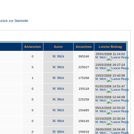
urück zur Startseite
Antworten
Autor
Ansichten
Letzter Beitrag
25/01/2009 11:14:02
M. Wick
0
395246
M. Wick
15/02/2006 16:27:24
M. Wick
0
225027
M. Wick
15/02/2006 15:40:58
M. Wick
1
175268
M. Wick
01/02/2006 14:51:47
M. Wick
0
155118
M. Wick
22/01/2006 12:44:08
M. Wick
0
225258
M. Wick
05/12/2005 10:53:32
M. Wick
0
154465
M. Wick
02/10/2005 10:30:34
M. Wick
0
158145
M. Wick
28/06/2005 18:04:49
M. Wick
0
156619
M. Wick