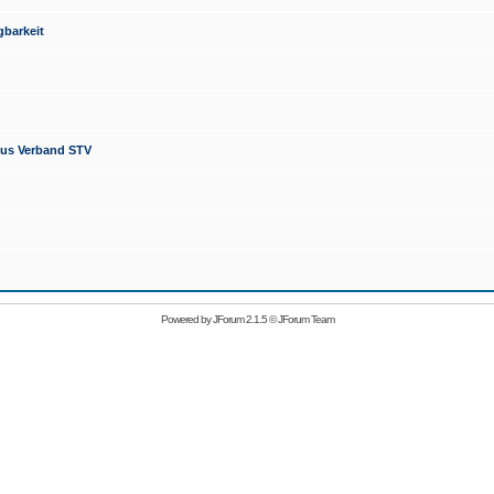
barkeit
mus Verband STV
Powered by
JForum 2.1.5
©
JForum Team