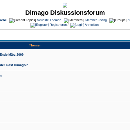
Dimago Diskussionsforum
uche
Neueste Themen
Member Listing
Z
Registrieren
/
Anmelden
Themen
Ende März 2009
t der Gast Dimago?
n