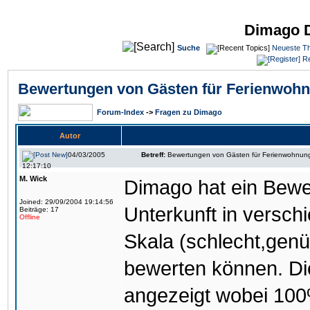
Dimago 
Suche
Neueste T
Re
Bewertungen von Gästen für Ferienwoh
Forum-Index
->
Fragen zu Dimago
Autor
04/03/2005
Betreff:
Bewertungen von Gästen für Ferienwohnun
12:17:10
M. Wick
Dimago hat ein Bewe
Joined: 29/09/2004 19:14:56
Unterkunft in versch
Beiträge: 17
Offline
Skala (schlecht,genü
bewerten können. Di
angezeigt wobei 10