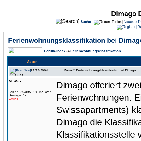
Dimago 
Suche
Neueste T
Re
Ferienwohnungsklassifikation bei Dimag
Forum-Index
->
Ferienwohnungsklassifikation
Autor
21/12/2004
Betreff:
Ferienwohnungsklassifikation bei Dimago
11:14:54
M. Wick
Dimago offeriert zwei
Joined: 29/09/2004 19:14:56
Ferienwohnungen. Ei
Beiträge: 17
Offline
Swissapartments) kla
Dimago die Klassifik
Klassifikationsstelle