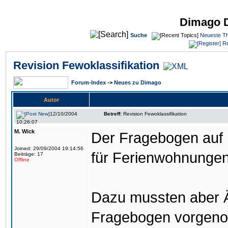
Dimago 
Suche
Neueste T
Re
Revision Fewoklassifikation
Forum-Index
->
Neues zu Dimago
Autor
12/10/2004
Betreff:
Revision Fewoklassifikation
10:26:07
M. Wick
Der Fragebogen auf 
Joined: 29/09/2004 19:14:56
für Ferienwohnungen
Beiträge: 17
Offline
Dazu mussten aber 
Fragebogen vorgenom