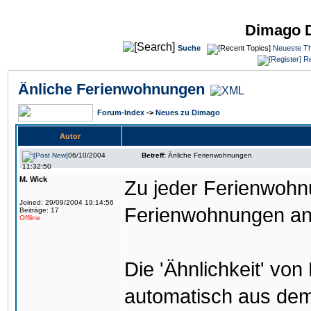
Dimago 
Suche
Neueste T
Re
Änliche Ferienwohnungen
Forum-Index
->
Neues zu Dimago
Autor
06/10/2004
Betreff:
Änliche Ferienwohnungen
11:32:50
M. Wick
Zu jeder Ferienwohn
Joined: 29/09/2004 19:14:56
Ferienwohnungen an
Beiträge: 17
Offline
Die 'Ähnlichkeit' vo
automatisch aus dem 