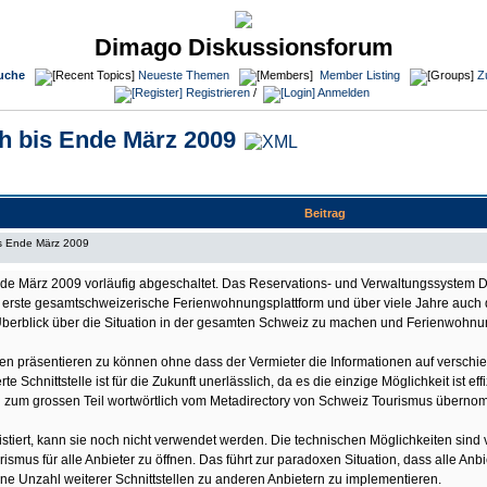
Dimago Diskussionsforum
uche
Neueste Themen
Member Listing
Z
Registrieren
/
Anmelden
h bis Ende März 2009
Beitrag
s Ende März 2009
 März 2009 vorläufig abgeschaltet. Das Reservations- und Verwaltungssystem Dim
erste gesamtschweizerische Ferienwohnungsplattform und über viele Jahre auch
Überblick über die Situation in der gesamten Schweiz zu machen und Ferienwohnu
en präsentieren zu können ohne dass der Vermieter die Informationen auf verschi
ierte Schnittstelle ist für die Zukunft unerlässlich, da es die einzige Möglichkeit i
d zum grossen Teil wortwörtlich vom Metadirectory von Schweiz Tourismus übern
istiert, kann sie noch nicht verwendet werden. Die technischen Möglichkeiten sind v
rismus für alle Anbieter zu öffnen. Das führt zur paradoxen Situation, dass alle A
e Unzahl weiterer Schnittstellen zu anderen Anbietern zu implementieren.