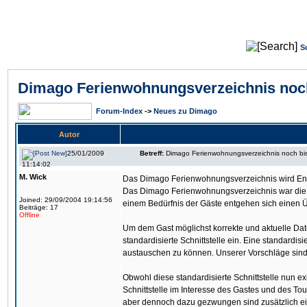
S
Dimago Ferienwohnungsverzeichnis noc
Forum-Index
->
Neues zu Dimago
Autor
25/01/2009
Betreff:
Dimago Ferienwohnungsverzeichnis noch bi
11:14:02
M. Wick
Das Dimago Ferienwohnungsverzeichnis wird Ende
Das Dimago Ferienwohnungsverzeichnis war die 
Joined: 29/09/2004 19:14:56
einem Bedürfnis der Gäste entgehen sich einen 
Beiträge: 17
Offline
Um dem Gast möglichst korrekte und aktuelle Dat
standardisierte Schnittstelle ein. Eine standardis
austauschen zu können. Unserer Vorschläge sin
Obwohl diese standardisierte Schnittstelle nun ex
Schnittstelle im Interesse des Gastes und des Tou
aber dennoch dazu gezwungen sind zusätzlich ein