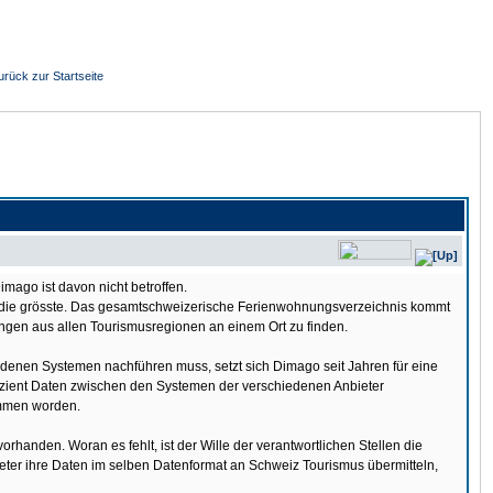
urück zur Startseite
ago ist davon nicht betroffen.
 die grösste. Das gesamtschweizerische Ferienwohnungsverzeichnis kommt
ngen aus allen Tourismusregionen an einem Ort zu finden.
edenen Systemen nachführen muss, setzt sich Dimago seit Jahren für eine
st effizient Daten zwischen den Systemen der verschiedenen Anbieter
ommen worden.
orhanden. Woran es fehlt, ist der Wille der verantwortlichen Stellen die
nbieter ihre Daten im selben Datenformat an Schweiz Tourismus übermitteln,