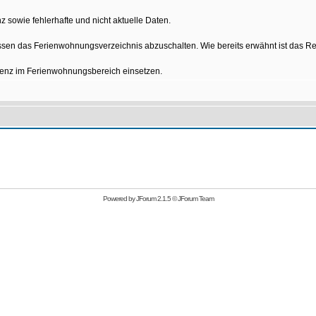
z sowie fehlerhafte und nicht aktuelle Daten.
sen das Ferienwohnungsverzeichnis abzuschalten. Wie bereits erwähnt ist das Re
izienz im Ferienwohnungsbereich einsetzen.
Powered by
JForum 2.1.5
©
JForum Team