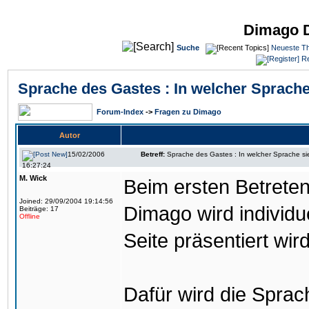
Dimago 
Suche
Neueste T
Re
Sprache des Gastes : In welcher Sprach
Forum-Index
->
Fragen zu Dimago
Autor
15/02/2006
Betreff:
Sprache des Gastes : In welcher Sprache s
16:27:24
M. Wick
Beim ersten Betreten
Joined: 29/09/2004 19:14:56
Dimago wird individue
Beiträge: 17
Offline
Seite präsentiert wird
Dafür wird die Sprac