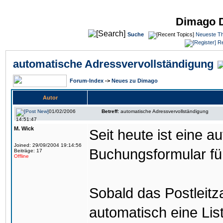
Dimago 
Suche
Neueste T
Re
automatische Adressvervollständigung
Forum-Index
->
Neues zu Dimago
Autor
01/02/2006
Betreff:
automatische Adressvervollständigung
14:51:47
M. Wick
Seit heute ist eine 
Joined: 29/09/2004 19:14:56
Buchungsformular fü
Beiträge: 17
Offline
Sobald das Postleitza
automatisch eine Lis