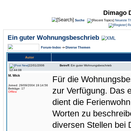
Dimago 
Suche
Neueste T
Re
Ein guter Wohnungsbeschrieb
Forum-Index
->
Diverse Themen
Autor
22/01/2006
Betreff:
Ein guter Wohnungsbeschrieb
12:44:08
M. Wick
Für die Wohnungsbes
Joined: 29/09/2004 19:14:56
zur Verfügung. Das e
Beiträge: 17
Offline
dient die Ferienwoh
Worten zu beschreib
diversen Stellen bei