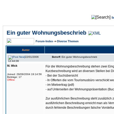
S
Ein guter Wohnungsbeschrieb
Forum-Index
->
Diverse Themen
Autor
22/01/2006
Betreff:
Ein guter Wohnungsbeschrieb
12:44:08
M. Wick
Für die Wohnungsbeschreibung stehen zwei Einga
Kurzbeschreibung wird an diversen Stellen bei D
Joined: 29/09/2004 19:14:56
- Bei der Suchübersicht
Beiträge: 17
Offline
- In Offerten die vom Tourismusbüro verschickt w
- im Mietvertrag (pdf)
- auf Unterseiten der Wohnungspräsentation (Buc
Zur ausführlichen Beschreibung steht zusätzlich
ausführlichen Beschreibung erreicht man als V
durch fehlende Beschreibungen falsche Vorstel