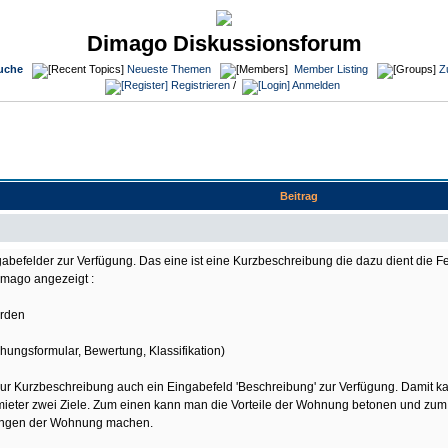
Dimago Diskussionsforum
uche
Neueste Themen
Member Listing
Z
Registrieren
/
Anmelden
Beitrag
befelder zur Verfügung. Das eine ist eine Kurzbeschreibung die dazu dient die 
imago angezeigt :
erden
hungsformular, Bewertung, Klassifikation)
 zur Kurzbeschreibung auch ein Eingabefeld 'Beschreibung' zur Verfügung. Damit k
ermieter zwei Ziele. Zum einen kann man die Vorteile der Wohnung betonen und 
lungen der Wohnung machen.