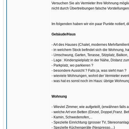
Versuchen Sie als Vermieter Ihre Wohnung möglic
nicht durch Übertreibungen falsche Vorstellunge
Im folgenden haben wir ein paar Punkte notiert, 
Gebäude/Haus
- Art des Hauses (Chalet, modernes Mehrfamilien
- in welchem Stock befindet sich die Wohnung, hat
- Umschwung, Garten, Terasse, Sitzplatz, Balkon,
- Lage : Kinderspielplatz in der Nähe, Distanz zu
- Parkplatz, wo parkieren ?
- besondere Aussicht ? Falls ja, was sieht man ?
- wieviele Wohnungen, wohnt der Vermieter even
- was hat es sonst noch im Haus: übrige Wohnunge
Wohnung
- Wieviel Zimmer, wie aufgeteilt, (erwähnen falls 
- welche Art von Betten (Einzel, Doppel,Franz. Bet
- Kamin, Schwedenofen,...
- Spezielle Einrichtung (grosser TV, Stereonanlage
- Spezielle Küchengeräte (Nespresso,...)