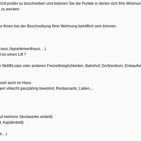
hst positiv zu beschreiben und betonen Sie die Punkte in denen sich Ihre Wohnu
n zu wecken.
die Ihnen bei der Beschreibung Ihrer Wohnung behilflich sein können.
haus, Appartementhaus, ...)
 es einen Lift ?
m Skilift/Loipe oder anderen Freizeitmöglichkeiten, Bahnhof, Dorfzentrum, Einkaufsmö
tuell auch im Haus
n villeicht ganzjährig bewohnt, Restaurants, Läden,...
auf mehrere Stockwerke verteilt)
t, Kajütenbett)
,...)