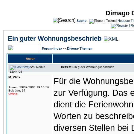
Dimago 
Suche
Neueste T
Re
Ein guter Wohnungsbeschrieb
Forum-Index
->
Diverse Themen
Autor
22/01/2006
Betreff:
Ein guter Wohnungsbeschrieb
12:44:08
M. Wick
Für die Wohnungsbes
Joined: 29/09/2004 19:14:56
zur Verfügung. Das e
Beiträge: 17
Offline
dient die Ferienwoh
Worten zu beschreib
diversen Stellen bei