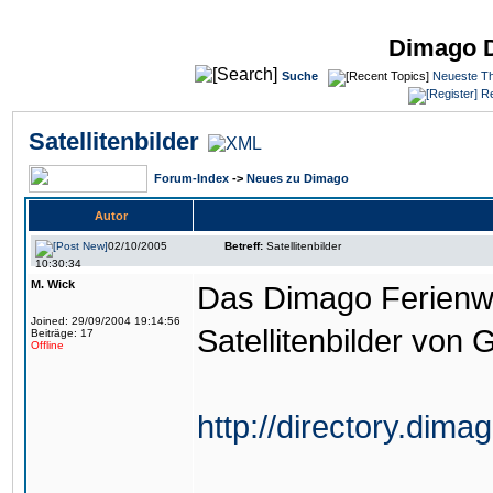
Dimago 
Suche
Neueste T
Re
Satellitenbilder
Forum-Index
->
Neues zu Dimago
Autor
02/10/2005
Betreff:
Satellitenbilder
10:30:34
M. Wick
Das Dimago Ferienwo
Joined: 29/09/2004 19:14:56
Satellitenbilder von
Beiträge: 17
Offline
http://directory.dim