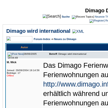
Dimago 
Suche
Neueste T
Re
Dimago wird international
Forum-Index
->
Neues zu Dimago
Autor
28/06/2005
Betreff:
Dimago wird international
18:04:49
M. Wick
Das Dimago Ferienwo
Joined: 29/09/2004 19:14:56
Ferienwohnungen aus
Beiträge: 17
Offline
http://www.dimago.in
erhältlich während u
Ferienwohnungen aus