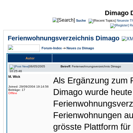
Dimago 
Suche
Neueste T
Re
Ferienwohnungsverzeichnis Dimago
Forum-Index
->
Neues zu Dimago
Autor
06/05/2005
Betreff:
Ferienwohnungsverzeichnis Dimago
10:25:46
M. Wick
Als Ergänzung zum 
Joined: 29/09/2004 19:14:56
Dimago wurde heute 
Beiträge: 17
Offline
Ferienwohnungsverzei
Ferienwohnungen aus
grösste Plattform fü