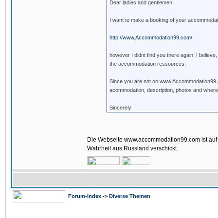
Dear ladies and gentlemen,
I want to make a booking of your accommodat
http://www.Accommodation99.com/
however I didnt find you there again. I believe,
the accommodation ressources.
Since you are not on www.Accommodation99.co
acommodation, description, photos and where 
Sincerely
Die Webseite www.accommodation99.com ist auf de
Wahrheit aus Russland verschickt.
Forum-Index
->
Diverse Themen