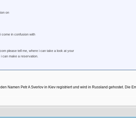
ion on
 i come in confusion with
m please tell me, where i can take a look at your
i can make a reservation.
n Namen Petr A Sverlov in Kiev registriert und wird in Russland gehostet. Die 