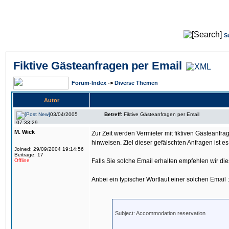
S
Fiktive Gästeanfragen per Email
Forum-Index
->
Diverse Themen
Autor
03/04/2005
Betreff:
Fiktive Gästeanfragen per Email
07:33:29
M. Wick
Zur Zeit werden Vermieter mit fiktiven Gästeanfr
hinweisen. Ziel dieser gefälschten Anfragen ist 
Joined: 29/09/2004 19:14:56
Beiträge: 17
Offline
Falls Sie solche Email erhalten empfehlen wir di
Anbei ein typischer Wortlaut einer solchen Email :
Subject: Accommodation reservation