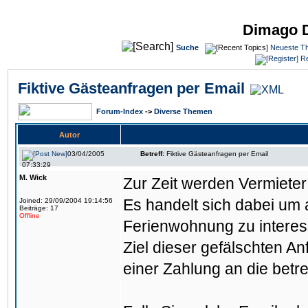
Dimago 
Suche
Neueste T
Re
Fiktive Gästeanfragen per Email
Forum-Index
->
Diverse Themen
Autor
03/04/2005
Betreff:
Fiktive Gästeanfragen per Email
07:33:29
M. Wick
Zur Zeit werden Vermieter
Es handelt sich dabei um 
Joined: 29/09/2004 19:14:56
Beiträge: 17
Offline
Ferienwohnung zu interes
Ziel dieser gefälschten An
einer Zahlung an die bet