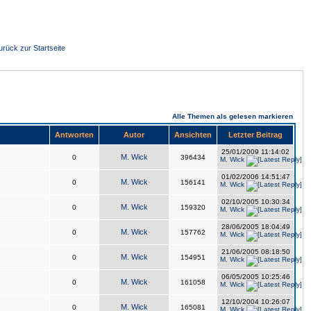
urück zur Startseite
Alle Themen als gelesen markieren
Antworten
Autor
Ansichten
Letzter Beitrag
25/01/2009 11:14:02
M. Wick
0
396434
M. Wick
01/02/2006 14:51:47
M. Wick
0
156141
M. Wick
02/10/2005 10:30:34
M. Wick
0
159320
M. Wick
28/06/2005 18:04:49
M. Wick
0
157762
M. Wick
21/06/2005 08:18:50
M. Wick
0
154951
M. Wick
06/05/2005 10:25:46
M. Wick
0
161058
M. Wick
12/10/2004 10:26:07
M. Wick
0
165081
M. Wick