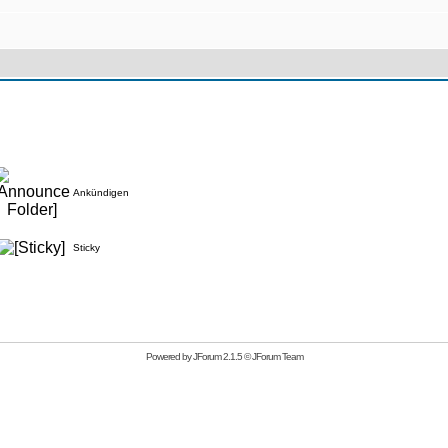
Ankündigen
Sticky
Powered by
JForum 2.1.5
©
JForum Team