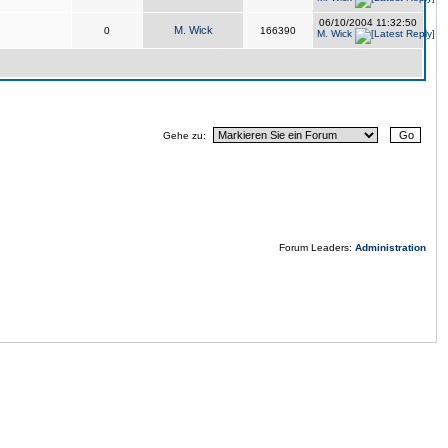
06/10/2004 11:32:50
M. Wick
0
166390
M. Wick
Gehe zu:
Forum Leaders:
Administration