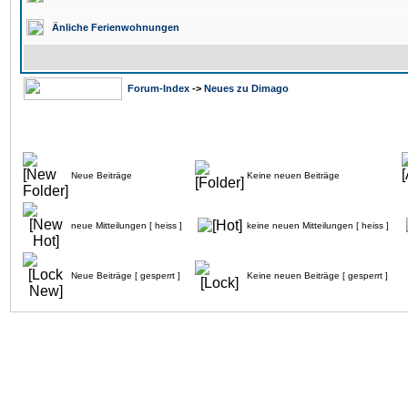
Änliche Ferienwohnungen
Forum-Index
->
Neues zu Dimago
Neue Beiträge
Keine neuen Beiträge
neue Mitteilungen [ heiss ]
keine neuen Mitteilungen [ heiss ]
Neue Beiträge [ gesperrt ]
Keine neuen Beiträge [ gesperrt ]