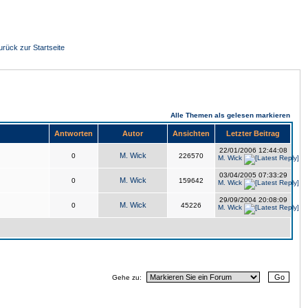
urück zur Startseite
Alle Themen als gelesen markieren
Antworten
Autor
Ansichten
Letzter Beitrag
22/01/2006 12:44:08
M. Wick
0
226570
M. Wick
03/04/2005 07:33:29
M. Wick
0
159642
M. Wick
29/09/2004 20:08:09
M. Wick
0
45226
M. Wick
Gehe zu: