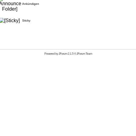
Ankündigen
Sticky
Powered by
JForum 2.1.5
©
JForum Team